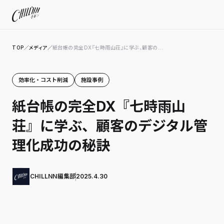
TOP
／
メディア
／
紙台帳の完全DX『七時雨山荘』に学ぶ、顧客の...
効率化・コスト削減
施設事例
紙台帳の完全DX『七時雨山
荘』に学ぶ、顧客のデジタル管
理化成功の秘訣
CHILLNN編集部
2025.4.30