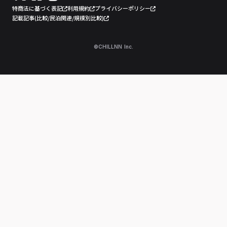
特商法に基づく表記
利用規約
プライバシーポリシー
記載記事(比較/民泊関連/規模別比較)
©CHILLNN Inc.