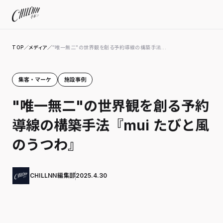
TOP
／
メディア
／
"唯一無二"の世界観を創る予約導線の構築手法...
集客・マーケ
施設事例
"唯一無二"の世界観を創る予約
導線の構築手法『mui たびと風
のうつわ』
CHILLNN編集部
2025.4.30