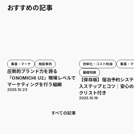
おすすめの記事
効率化・コスト削減
集客・マ
集客・マーケ
施設事例
圧倒的ブランド力を誇る
基礎知識
『ONOMICHI U2』現場レベルで
【保存版】宿泊予約システ
マーケティングを行う組織
入ステップとコツ｜安心の
2025.10.23
クリスト付き
2025.10.19
すべての記事