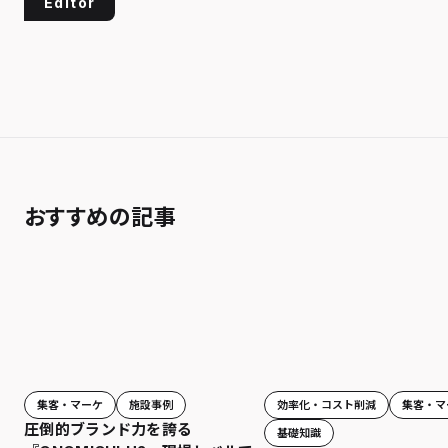
Editor
おすすめの記事
効率化・コスト削減
集客・マ
集客・マーケ
施設事例
圧倒的ブランド力を誇る
基礎知識