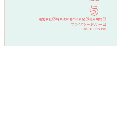
運営会社
特商法に基づく表記
利用規約
launch
launch
launch
プライバシーポリシー
launch
©CHILLNN Inc.