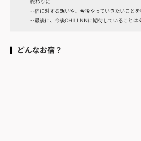
終わりに
--宿に対する想いや、今後やっていきたいこと
--最後に、今後CHILLNNに期待していること
どんなお宿？