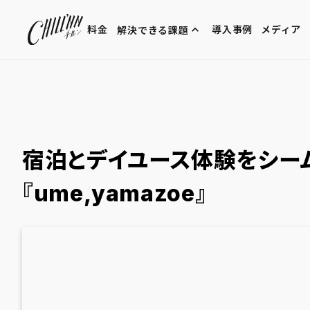
expand_less
料金
導入事例
メディア
解決できる課題
現場の効率化
リピート率向上
100の販売方法
宿泊とデイユース体験をシー
『ume,yamazoe』