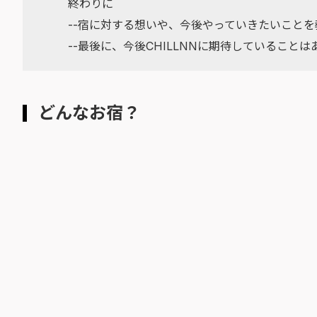
終わりに
--宿に対する想いや、今後やっていきたいこと
--最後に、今後CHILLNNに期待していること
どんなお宿？