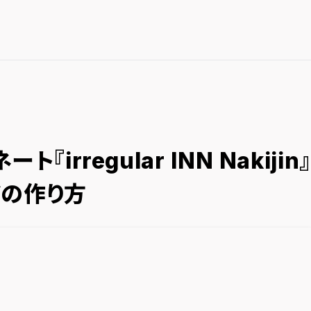
rregular INN Nakijin』
の作り方