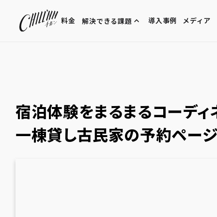
expand_less
料金
導入事例
メディア
解決できる課題
現場の効率化
リピート率向上
100の販売方法
宿泊体験をまるまるコーディネート『i
一棟貸し古民家の予約ページ